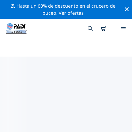
🚢 Hasta un 60% de descuento en el crucero de
buceo.
Ver ofertas
TIENDAS DE BUCEO PADI
TAORMINA
Encuentra la tienda de buceo PADI Taormina que se
ajuste a tus necesidades. Para ello, utiliza los filtros
anteriores o el mapa interactivo. Todos nuestros
centros de buceo Taormina ofrecen una formación
excepcional, un montón de actividades divertidas y se
adhieren a las estrictas normas de calidad de PADI.