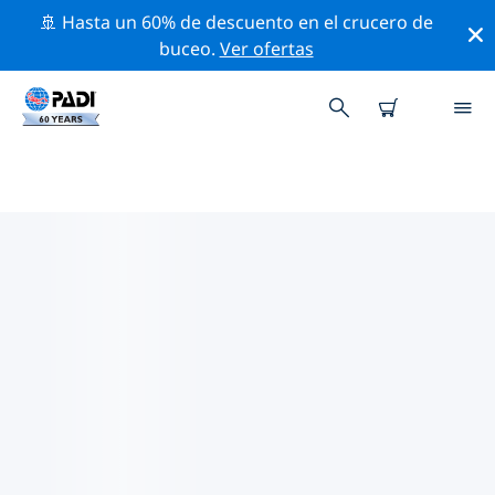
🚢 Hasta un 60% de descuento en el crucero de
buceo.
Ver ofertas
TIENDAS DE BUCEO PADI
SAVONA
Parece que no hay ninguna tienda de buceo PADI
Savona. Amplía el mapa para encontrar las tiendas de
buceo más cercanas.