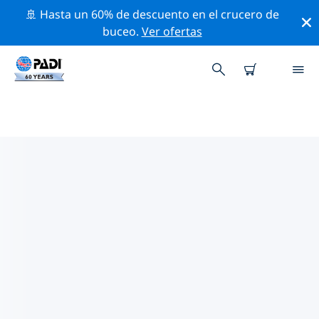
🚢 Hasta un 60% de descuento en el crucero de
buceo.
Ver ofertas
TIENDAS DE BUCEO PADI
PARMA
Encuentra la tienda de buceo PADI Parma que se
ajuste a tus necesidades. Para ello, utiliza los filtros
anteriores o el mapa interactivo. Todos nuestros
centros de buceo Parma ofrecen una formación
excepcional, un montón de actividades divertidas y se
adhieren a las estrictas normas de calidad de PADI.