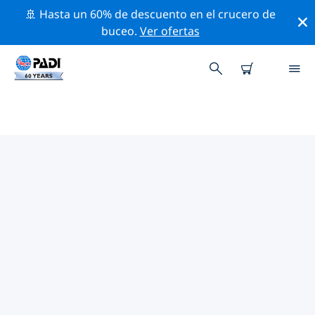
🚢 Hasta un 60% de descuento en el crucero de
buceo.
Ver ofertas
TIENDAS DE BUCEO PADI ISLAS
EOLIAS
Encuentra la tienda de buceo PADI Islas Eolias que se
ajuste a tus necesidades. Para ello, utiliza los filtros
anteriores o el mapa interactivo. Todos nuestros
centros de buceo Islas Eolias ofrecen una formación
excepcional, un montón de actividades divertidas y se
adhieren a las estrictas normas de calidad de PADI.