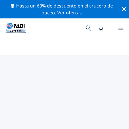
🚢 Hasta un 60% de descuento en el crucero de
buceo.
Ver ofertas
TIENDAS DE BUCEO PADI COMO
Encuentra la tienda de buceo PADI Como que se ajuste
a tus necesidades. Para ello, utiliza los filtros
anteriores o el mapa interactivo. Todos nuestros
centros de buceo Como ofrecen una formación
excepcional, un montón de actividades divertidas y se
adhieren a las estrictas normas de calidad de PADI.