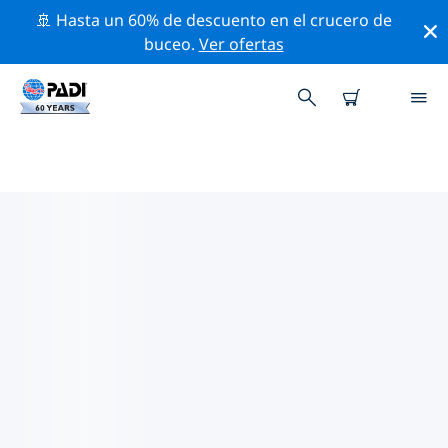
🚢 Hasta un 60% de descuento en el crucero de
buceo.
Ver ofertas
TIENDAS DE BUCEO PADI
CATANIA
Encuentra la tienda de buceo PADI Catania que se
ajuste a tus necesidades. Para ello, utiliza los filtros
anteriores o el mapa interactivo. Todos nuestros
centros de buceo Catania ofrecen una formación
excepcional, un montón de actividades divertidas y se
adhieren a las estrictas normas de calidad de PADI.