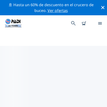
🚢 Hasta un 60% de descuento en el crucero de
buceo.
Ver ofertas
TIENDAS DE BUCEO PADI IN
SANTA CRUZ
Encuentra la tienda de buceo PADI in Santa Cruz que
se ajuste a tus necesidades. Para ello, utiliza los filtros
anteriores o el mapa interactivo. Todos nuestros
centros de buceo in Santa Cruz ofrecen una formación
excepcional, un montón de actividades divertidas y se
adhieren a las estrictas normas de calidad de PADI.