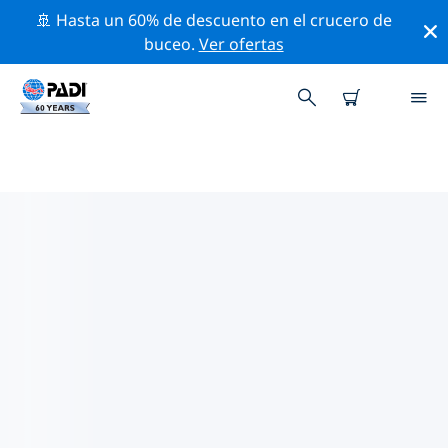
🚢 Hasta un 60% de descuento en el crucero de
buceo.
Ver ofertas
TIENDAS DE BUCEO PADI EN LAS
ISLAS MENORES ALEJADAS DE
LOS ESTADOS UNIDOS
Parece que no hay ninguna tienda de buceo PADI en
las Islas menores alejadas de los Estados Unidos.
Amplía el mapa para encontrar las tiendas de buceo
más cercanas.