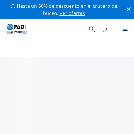
🚢 Hasta un 60% de descuento en el crucero de
buceo.
Ver ofertas
TIENDAS DE BUCEO PADI IN
ISLAS EXTERIORES DE LAS
SEYCHELLES
Parece que no hay ninguna tienda de buceo PADI in
Islas exteriores de las Seychelles. Amplía el mapa para
encontrar las tiendas de buceo más cercanas.