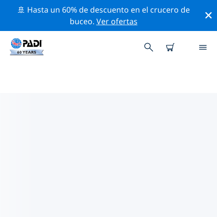
🚢 Hasta un 60% de descuento en el crucero de
buceo.
Ver ofertas
TIENDAS DE BUCEO PADI IN
ISLAS DERAWAN
Encuentra la tienda de buceo PADI in Islas Derawan
que se ajuste a tus necesidades. Para ello, utiliza los
filtros anteriores o el mapa interactivo. Todos
nuestros centros de buceo in Islas Derawan ofrecen
una formación excepcional, un montón de actividades
divertidas y se adhieren a las estrictas normas de
calidad de PADI.