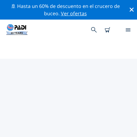
🚢 Hasta un 60% de descuento en el crucero de
buceo.
Ver ofertas
TIENDAS DE BUCEO PADI IN
IRLANDA DEL OESTE
(CONNACHT)
Parece que no hay ninguna tienda de buceo PADI in
Irlanda del oeste (Connacht). Amplía el mapa para
encontrar las tiendas de buceo más cercanas.