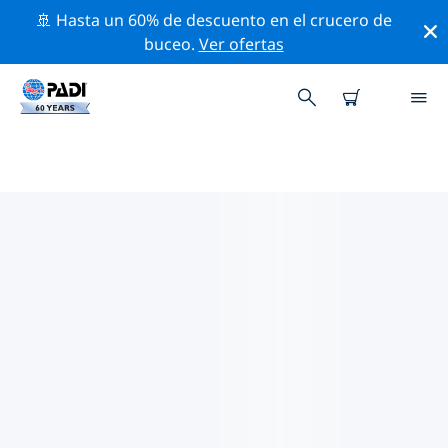
🚢 Hasta un 60% de descuento en el crucero de
buceo.
Ver ofertas
TIENDAS DE BUCEO PADI
KALYMNOS
Encuentra la tienda de buceo PADI Kalymnos que se
ajuste a tus necesidades. Para ello, utiliza los filtros
anteriores o el mapa interactivo. Todos nuestros
centros de buceo Kalymnos ofrecen una formación
excepcional, un montón de actividades divertidas y se
adhieren a las estrictas normas de calidad de PADI.