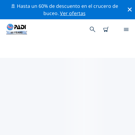
🚢 Hasta un 60% de descuento en el crucero de
buceo.
Ver ofertas
TIENDAS DE BUCEO PADI JALKI
Encuentra la tienda de buceo PADI Jalki que se ajuste a
tus necesidades. Para ello, utiliza los filtros anteriores
o el mapa interactivo. Todos nuestros centros de
buceo Jalki ofrecen una formación excepcional, un
montón de actividades divertidas y se adhieren a las
estrictas normas de calidad de PADI.