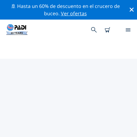
🚢 Hasta un 60% de descuento en el crucero de
buceo.
Ver ofertas
TIENDAS DE BUCEO PADI
GRECIA OCCIDENTAL
Encuentra la tienda de buceo PADI Grecia occidental
que se ajuste a tus necesidades. Para ello, utiliza los
filtros anteriores o el mapa interactivo. Todos
nuestros centros de buceo Grecia occidental ofrecen
una formación excepcional, un montón de actividades
divertidas y se adhieren a las estrictas normas de
calidad de PADI.