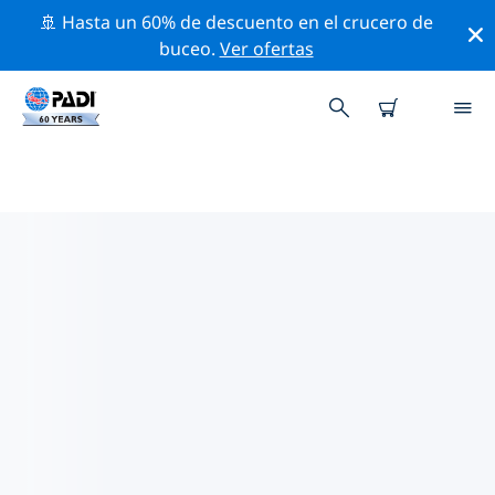
🚢 Hasta un 60% de descuento en el crucero de
buceo.
Ver ofertas
TIENDAS DE BUCEO PADI IN
GRAN BAHAMA (FREEPORT)
Encuentra la tienda de buceo PADI in Gran Bahama
(Freeport) que se ajuste a tus necesidades. Para ello,
utiliza los filtros anteriores o el mapa interactivo.
Todos nuestros centros de buceo in Gran Bahama
(Freeport) ofrecen una formación excepcional, un
montón de actividades divertidas y se adhieren a las
estrictas normas de calidad de PADI.