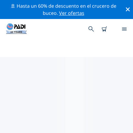
🚢 Hasta un 60% de descuento en el crucero de
buceo.
Ver ofertas
TIENDAS DE BUCEO PADI IN
HYERES
Encuentra la tienda de buceo PADI in Hyeres que se
ajuste a tus necesidades. Para ello, utiliza los filtros
anteriores o el mapa interactivo. Todos nuestros
centros de buceo in Hyeres ofrecen una formación
excepcional, un montón de actividades divertidas y se
adhieren a las estrictas normas de calidad de PADI.