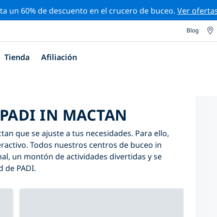
ta un 60% de descuento en el crucero de buceo.
Ver oferta
Blog
Tienda
Afiliación
 PADI IN MACTAN
an que se ajuste a tus necesidades. Para ello,
nteractivo. Todos nuestros centros de buceo in
l, un montón de actividades divertidas y se
d de PADI.