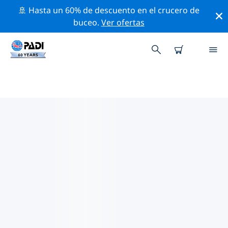
🚢 Hasta un 60% de descuento en el crucero de
buceo.
Ver ofertas
TIENDAS DE BUCEO PADI EN
ESUATINI
Parece que no hay ninguna tienda de buceo PADI en
Esuatini. Amplía el mapa para encontrar las tiendas de
buceo más cercanas.