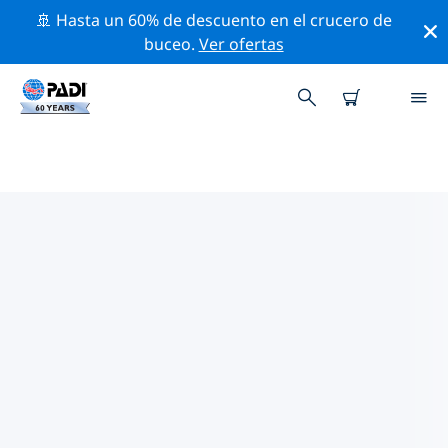
🚢 Hasta un 60% de descuento en el crucero de
buceo.
Ver ofertas
TIENDAS DE BUCEO PADI
POPLAR BLUFF
Parece que no hay ninguna tienda de buceo PADI
Poplar Bluff. Amplía el mapa para encontrar las
tiendas de buceo más cercanas.