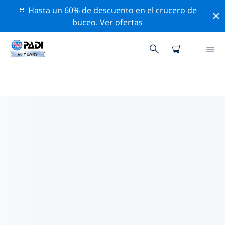
🚢 Hasta un 60% de descuento en el crucero de
buceo.
Ver ofertas
TIENDAS DE BUCEO PADI
PEORIA
Encuentra la tienda de buceo PADI Peoria que se
ajuste a tus necesidades. Para ello, utiliza los filtros
anteriores o el mapa interactivo. Todos nuestros
centros de buceo Peoria ofrecen una formación
excepcional, un montón de actividades divertidas y se
adhieren a las estrictas normas de calidad de PADI.