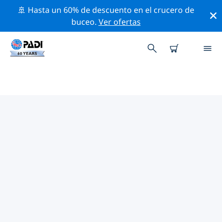
🚢 Hasta un 60% de descuento en el crucero de
buceo.
Ver ofertas
TIENDAS DE BUCEO PADI
NAPLES
Encuentra la tienda de buceo PADI Naples que se
ajuste a tus necesidades. Para ello, utiliza los filtros
anteriores o el mapa interactivo. Todos nuestros
centros de buceo Naples ofrecen una formación
excepcional, un montón de actividades divertidas y se
adhieren a las estrictas normas de calidad de PADI.