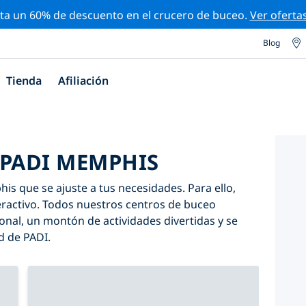
ta un 60% de descuento en el crucero de buceo.
Ver oferta
Blog
Tienda
Afiliación
 PADI MEMPHIS
s que se ajuste a tus necesidades. Para ello,
nteractivo. Todos nuestros centros de buceo
al, un montón de actividades divertidas y se
d de PADI.