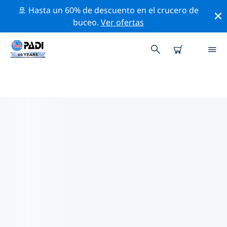
🚢 Hasta un 60% de descuento en el crucero de
buceo.
Ver ofertas
TIENDAS DE BUCEO PADI
DAYTONA BEACH
Parece que no hay ninguna tienda de buceo PADI
Daytona Beach. Amplía el mapa para encontrar las
tiendas de buceo más cercanas.