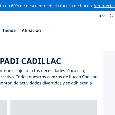
ta un 60% de descuento en el crucero de buceo.
Ver oferta
Blog
Tienda
Afiliación
PADI CADILLAC
c que se ajuste a tus necesidades. Para ello,
nteractivo. Todos nuestros centros de buceo Cadillac
ntón de actividades divertidas y se adhieren a