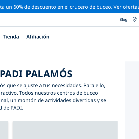
ta un 60% de descuento en el crucero de buceo.
Ver oferta
Blog
Tienda
Afiliación
 PADI PALAMÓS
s que se ajuste a tus necesidades. Para ello,
nteractivo. Todos nuestros centros de buceo
al, un montón de actividades divertidas y se
d de PADI.