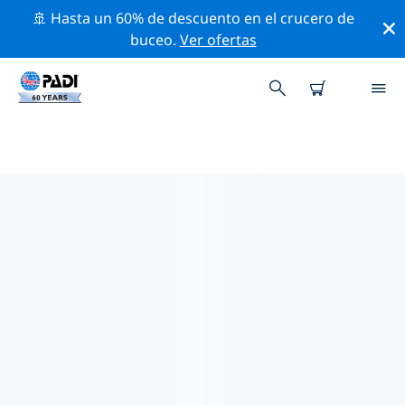
🚢 Hasta un 60% de descuento en el crucero de
buceo.
Ver ofertas
TIENDAS DE BUCEO PADI NOJA
Encuentra la tienda de buceo PADI Noja que se ajuste
a tus necesidades. Para ello, utiliza los filtros
anteriores o el mapa interactivo. Todos nuestros
centros de buceo Noja ofrecen una formación
excepcional, un montón de actividades divertidas y se
adhieren a las estrictas normas de calidad de PADI.