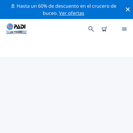
🚢 Hasta un 60% de descuento en el crucero de
buceo.
Ver ofertas
TIENDAS DE BUCEO PADI IN EL
HIERRO
Encuentra la tienda de buceo PADI in El Hierro que se
ajuste a tus necesidades. Para ello, utiliza los filtros
anteriores o el mapa interactivo. Todos nuestros
centros de buceo in El Hierro ofrecen una formación
excepcional, un montón de actividades divertidas y se
adhieren a las estrictas normas de calidad de PADI.