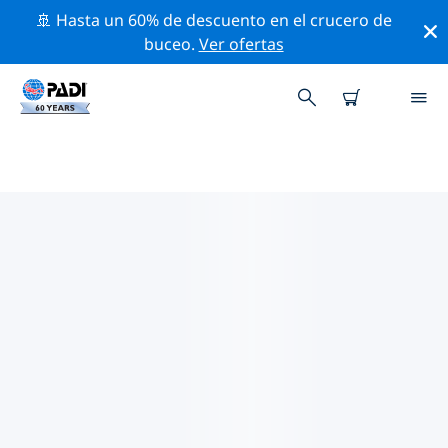
🚢 Hasta un 60% de descuento en el crucero de
buceo.
Ver ofertas
TIENDAS DE BUCEO PADI
SAFAGA & SOMA BAY
Encuentra la tienda de buceo PADI Safaga & Soma Bay
que se ajuste a tus necesidades. Para ello, utiliza los
filtros anteriores o el mapa interactivo. Todos
nuestros centros de buceo Safaga & Soma Bay
ofrecen una formación excepcional, un montón de
actividades divertidas y se adhieren a las estrictas
normas de calidad de PADI.