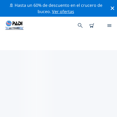
🚢 Hasta un 60% de descuento en el crucero de
buceo.
Ver ofertas
TIENDAS DE BUCEO PADI
RANUM
Encuentra la tienda de buceo PADI Ranum que se
ajuste a tus necesidades. Para ello, utiliza los filtros
anteriores o el mapa interactivo. Todos nuestros
centros de buceo Ranum ofrecen una formación
excepcional, un montón de actividades divertidas y se
adhieren a las estrictas normas de calidad de PADI.