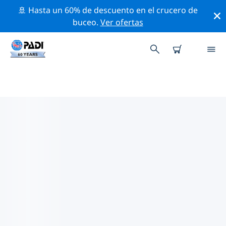
🚢 Hasta un 60% de descuento en el crucero de
buceo.
Ver ofertas
TIENDAS DE BUCEO PADI IN
DELAWARE
Encuentra la tienda de buceo PADI in Delaware que se
ajuste a tus necesidades. Para ello, utiliza los filtros
anteriores o el mapa interactivo. Todos nuestros
centros de buceo in Delaware ofrecen una formación
excepcional, un montón de actividades divertidas y se
adhieren a las estrictas normas de calidad de PADI.