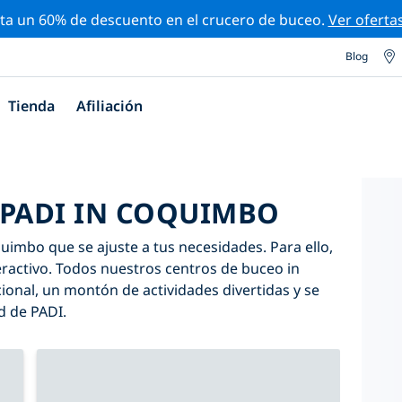
ta un 60% de descuento en el crucero de buceo.
Ver oferta
Blog
Tienda
Afiliación
 PADI IN COQUIMBO
uimbo que se ajuste a tus necesidades. Para ello,
nteractivo. Todos nuestros centros de buceo in
nal, un montón de actividades divertidas y se
d de PADI.