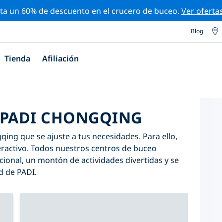
ta un 60% de descuento en el crucero de buceo.
Ver oferta
Blog
Tienda
Afiliación
 PADI CHONGQING
ing que se ajuste a tus necesidades. Para ello,
nteractivo. Todos nuestros centros de buceo
onal, un montón de actividades divertidas y se
d de PADI.