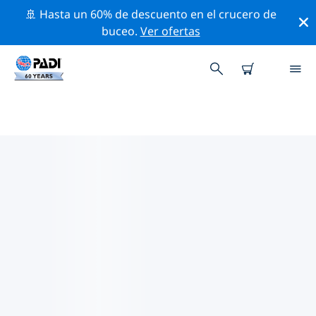
🚢 Hasta un 60% de descuento en el crucero de
buceo.
Ver ofertas
TIENDAS DE BUCEO PADI
GUIYANG
Parece que no hay ninguna tienda de buceo PADI
Guiyang. Amplía el mapa para encontrar las tiendas de
buceo más cercanas.