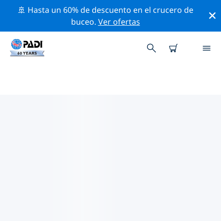
🚢 Hasta un 60% de descuento en el crucero de
buceo.
Ver ofertas
TIENDAS DE BUCEO PADI IN
CAYO LARGO DEL SUR
Parece que no hay ninguna tienda de buceo PADI in
Cayo largo del sur. Amplía el mapa para encontrar las
tiendas de buceo más cercanas.