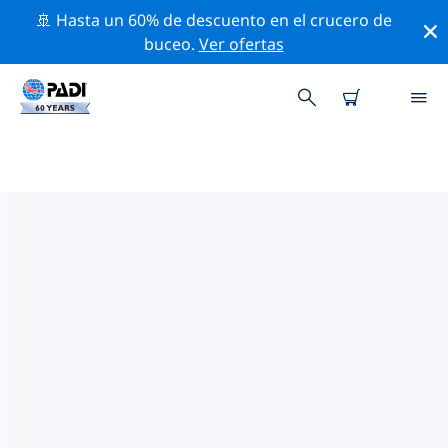
🚢 Hasta un 60% de descuento en el crucero de
buceo.
Ver ofertas
TIENDAS DE BUCEO PADI EN
CAROLINA DEL SUR
Encuentra la tienda de buceo PADI en Carolina del Sur
que se ajuste a tus necesidades. Para ello, utiliza los
filtros anteriores o el mapa interactivo. Todos
nuestros centros de buceo en Carolina del Sur ofrecen
una formación excepcional, un montón de actividades
divertidas y se adhieren a las estrictas normas de
calidad de PADI.