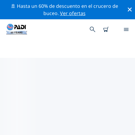
🚢 Hasta un 60% de descuento en el crucero de
buceo.
Ver ofertas
TIENDAS DE BUCEO PADI
POWELL RIVER
Encuentra la tienda de buceo PADI Powell River que se
ajuste a tus necesidades. Para ello, utiliza los filtros
anteriores o el mapa interactivo. Todos nuestros
centros de buceo Powell River ofrecen una formación
excepcional, un montón de actividades divertidas y se
adhieren a las estrictas normas de calidad de PADI.