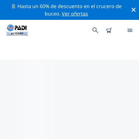
🚢 Hasta un 60% de descuento en el crucero de
buceo.
Ver ofertas
TIENDAS DE BUCEO PADI
PORTO SEGURO
Encuentra la tienda de buceo PADI Porto Seguro que
se ajuste a tus necesidades. Para ello, utiliza los filtros
anteriores o el mapa interactivo. Todos nuestros
centros de buceo Porto Seguro ofrecen una
formación excepcional, un montón de actividades
divertidas y se adhieren a las estrictas normas de
calidad de PADI.