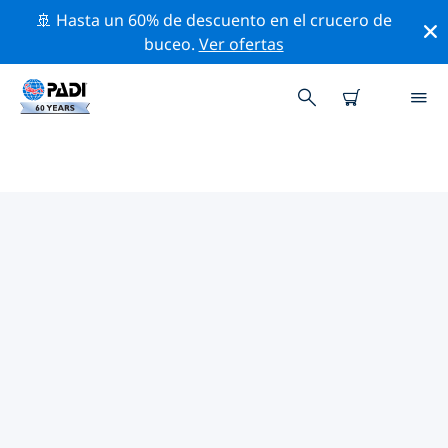
🚢 Hasta un 60% de descuento en el crucero de
buceo.
Ver ofertas
TIENDAS DE BUCEO PADI IN
FERNANDO DE NORONHA
Encuentra la tienda de buceo PADI in Fernando de
Noronha que se ajuste a tus necesidades. Para ello,
utiliza los filtros anteriores o el mapa interactivo.
Todos nuestros centros de buceo in Fernando de
Noronha ofrecen una formación excepcional, un
montón de actividades divertidas y se adhieren a las
estrictas normas de calidad de PADI.