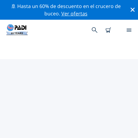
🚢 Hasta un 60% de descuento en el crucero de
buceo.
Ver ofertas
TIENDAS DE BUCEO PADI AALST
Encuentra la tienda de buceo PADI Aalst que se ajuste
a tus necesidades. Para ello, utiliza los filtros
anteriores o el mapa interactivo. Todos nuestros
centros de buceo Aalst ofrecen una formación
excepcional, un montón de actividades divertidas y se
adhieren a las estrictas normas de calidad de PADI.