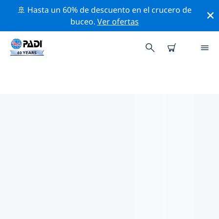
🚢 Hasta un 60% de descuento en el crucero de
buceo.
Ver ofertas
TIENDAS DE BUCEO PADI IN
VAAVU ATOLL (FELIDHE
ATHOLHU)
Encuentra la tienda de buceo PADI in Vaavu Atoll
(Felidhe Atholhu) que se ajuste a tus necesidades. Para
ello, utiliza los filtros anteriores o el mapa interactivo.
Todos nuestros centros de buceo in Vaavu Atoll
(Felidhe Atholhu) ofrecen una formación excepcional,
un montón de actividades divertidas y se adhieren a
las estrictas normas de calidad de PADI.