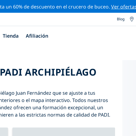
ta un 60% de descuento en el crucero de buceo.
Ver oferta
Blog
Tienda
Afiliación
 PADI ARCHIPIÉLAGO
iélago Juan Fernández que se ajuste a tus
s anteriores o el mapa interactivo. Todos nuestros
ández ofrecen una formación excepcional, un
ieren a las estrictas normas de calidad de PADI.