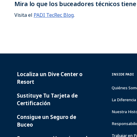
Mira lo que los buceadores técnicos tienen 
Visita el
PADI TecRec Blog
.
Localiza un Dive Center o
PADI
INSIDE
INSIDE PADI
SERVICES
PADI
Resort
Quiénes Som
Sustituye Tu Tarjeta de
La Diferenci
Certificación
Nuestra Histo
Consigue un Seguro de
Responsabili
Buceo
Trabajar en 