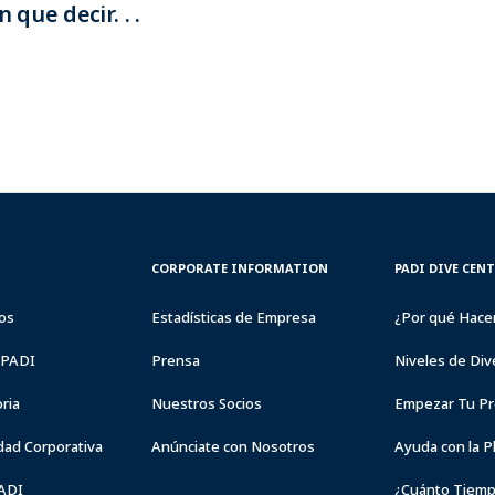
que decir. . .
CORPORATE
PADI
CORPORATE INFORMATION
PADI DIVE CEN
INFORMATION
DIVE
CENTER
os
Estadísticas de Empresa
¿Por qué Hace
&
RESORTS
a PADI
Prensa
Niveles de Div
ria
Nuestros Socios
Empezar Tu Pr
dad Corporativa
Anúnciate con Nosotros
Ayuda con la P
PADI
¿Cuánto Tiemp