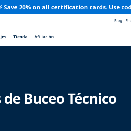
⚡️ Save 20% on all certification cards. Use c
Blog
En
ajes
Tienda
Afiliación
 de Buceo Técnico