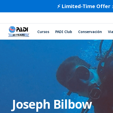
⚡️ Limited-Time Offer 
Cursos
PADI Club
Conservación
Vi
Joseph Bilbow