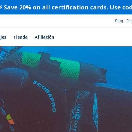
⚡️ Save 20% on all certification cards. Use c
Blog
En
ajes
Tienda
Afiliación