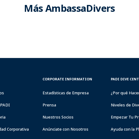
Más AmbassaDivers
CORPORATE
PADI
CORPORATE INFORMATION
PADI DIVE CEN
INFORMATION
DIVE
CENTER
os
Estadísticas de Empresa
¿Por qué Hace
&
RESORTS
a PADI
Prensa
Niveles de Div
ria
Nuestros Socios
Empezar Tu Pr
dad Corporativa
Anúnciate con Nosotros
Ayuda con la P