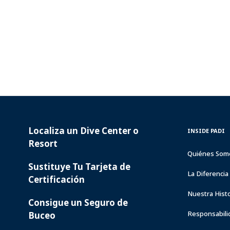
Localiza un Dive Center o
PADI
INSIDE
INSIDE PADI
SERVICES
PADI
Resort
Quiénes Som
Sustituye Tu Tarjeta de
La Diferenci
Certificación
Nuestra Histo
Consigue un Seguro de
Responsabili
Buceo