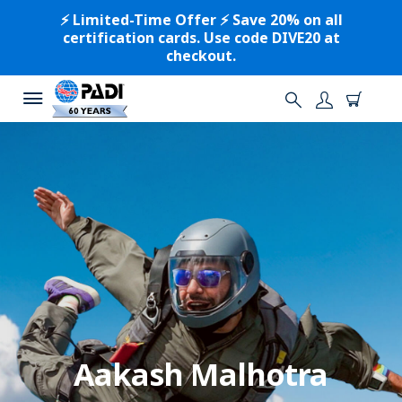
⚡️ Limited-Time Offer ⚡️ Save 20% on all
certification cards. Use code DIVE20 at
checkout.
Aakash Malhotra