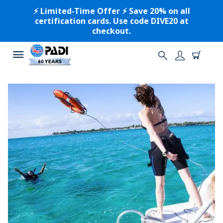
⚡️ Limited-Time Offer ⚡️ Save 20% on all
certification cards. Use code DIVE20 at
checkout.