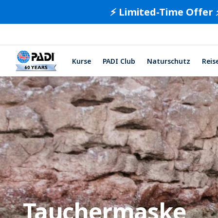
⚡️ Limited-Time Offer 
Kurse
PADI Club
Naturschutz
Reis
Tauchermaske