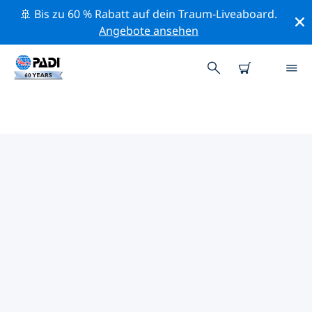
🚢 Bis zu 60 % Rabatt auf dein Traum-Liveaboard.
Angebote ansehen
PADI-TAUCHSHOPS IN
WASHINGTON, D.C
Mithilfe der Filter oben und der interaktiven Karte
findest du schnell einen PADI-Tauchshop in
Washington, D.C, der deinen Bedürfnissen entspricht.
Alle unsere Tauchcenter in Washington, D.C bieten
hervorragendes Training, viele unterhaltsame
Aktivitäten und halten sich an die strengen
Qualitätsstandards von PADI.