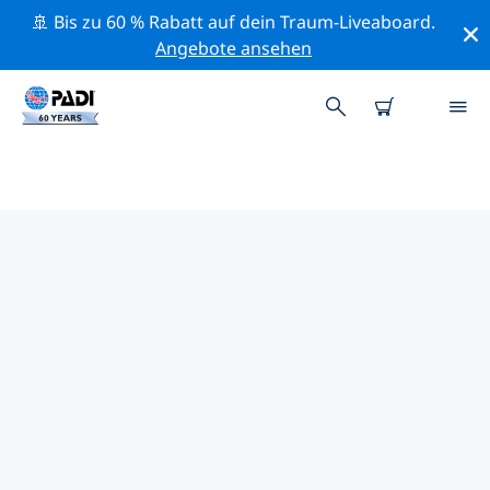
🚢 Bis zu 60 % Rabatt auf dein Traum-Liveaboard.
Angebote ansehen
PADI-TAUCHSHOPS RICHMOND
Mithilfe der Filter oben und der interaktiven Karte
findest du schnell einen PADI-Tauchshop Richmond,
der deinen Bedürfnissen entspricht. Alle unsere
Tauchcenter Richmond bieten hervorragendes
Training, viele unterhaltsame Aktivitäten und halten
sich an die strengen Qualitätsstandards von PADI.