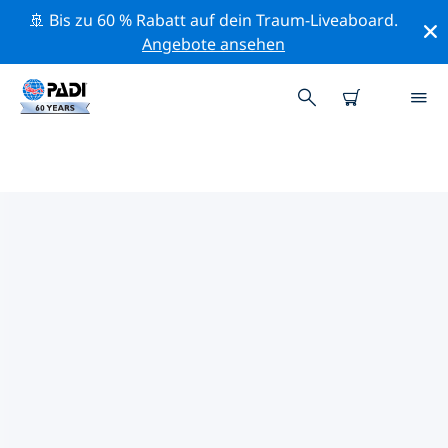
🚢 Bis zu 60 % Rabatt auf dein Traum-Liveaboard.
Angebote ansehen
PADI-TAUCHSHOPS PORTLAND
Mithilfe der Filter oben und der interaktiven Karte
findest du schnell einen PADI-Tauchshop Portland, der
deinen Bedürfnissen entspricht. Alle unsere
Tauchcenter Portland bieten hervorragendes Training,
viele unterhaltsame Aktivitäten und halten sich an die
strengen Qualitätsstandards von PADI.