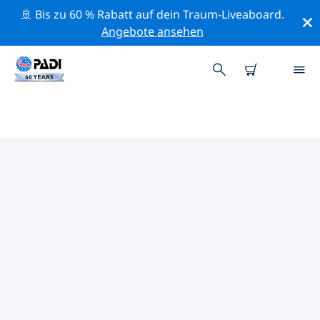
🚢 Bis zu 60 % Rabatt auf dein Traum-Liveaboard.
Angebote ansehen
PADI-TAUCHSHOPS NEWARK
Mithilfe der Filter oben und der interaktiven Karte
findest du schnell einen PADI-Tauchshop Newark, der
deinen Bedürfnissen entspricht. Alle unsere
Tauchcenter Newark bieten hervorragendes Training,
viele unterhaltsame Aktivitäten und halten sich an die
strengen Qualitätsstandards von PADI.